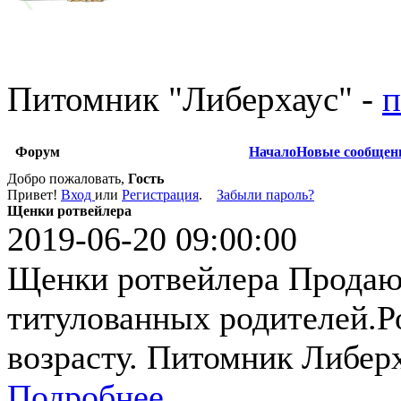
Питомник
"
Либерхаус
"
-
п
Форум
Начало
Новые сообщен
Добро пожаловать,
Гость
Привет!
Вход
или
Регистрация
.
Забыли пароль?
Щенки ротвейлера
2019-06-20 09:00:00
Щенки ротвейлера Продают
титулованных родителей.Р
возрасту. Питомник Либерх
Подробнее...