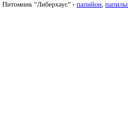
Питомник
"
Либерхаус
"
-
папийон
,
папиль