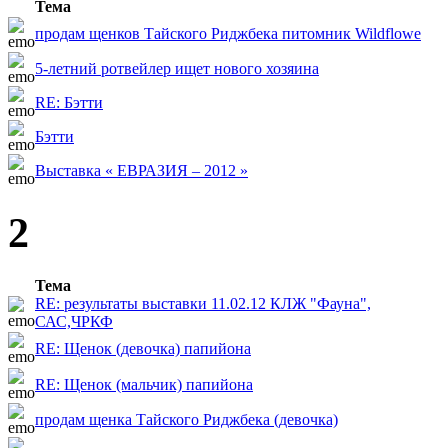
Тема
продам щенков Тайского Риджбека питомник Wildflowe
5-летний ротвейлер ищет нового хозяина
RE: Бэтти
Бэтти
Выставка « ЕВРАЗИЯ – 2012 »
2
Тема
RE: результаты выставки 11.02.12 КЛЖ "Фауна",
САС,ЧРКФ
RE: Щенок (девочка) папийона
RE: Щенок (мальчик) папийона
продам щенка Тайского Риджбека (девочка)