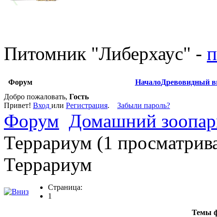
Питомник
"
Либерхаус
"
-
п
Форум
Начало
Древовидный в
Добро пожаловать,
Гость
Привет!
Вход
или
Регистрация
.
Забыли пароль?
Форум
Домашний зоопар
Террариум (1 просматрив
Террариум
Страница:
1
Темы ф