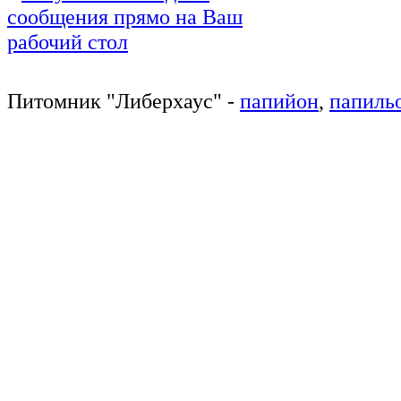
Питомник
"
Либерхаус
"
-
папийон
,
папиль