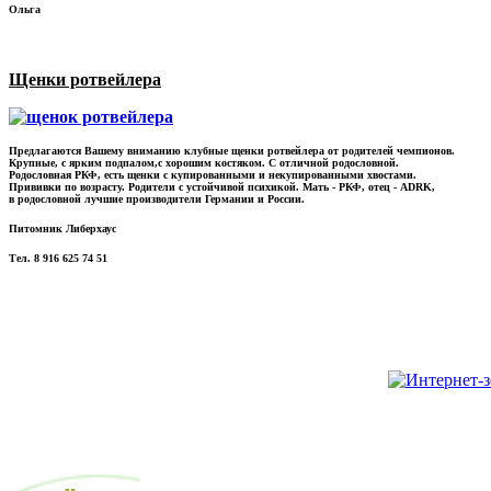
Ольга
Щенки ротвейлера
Предлагаются Вашему вниманию клубные щенки ротвейлера от родителей чемпионов.
Крупные, с ярким подпалом,с хорошим костяком. С отличной родословной.
Родословная РКФ, есть щенки с купированными и некупированными хвостами.
Прививки по возрасту. Родители с устойчивой психикой. Мать - РКФ, отец - ADRK,
в родословной лучшие производители Германии и России.
Питомник Либерхаус
Тел. 8 916 625 74 51