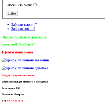
Запомнить меня
Забыли пароль?
Забыли логин?
Наш питомник поддерживается
компанией "ЗооЛиния"
Щенки папильона
Продаются щенки папильона.
Перспективны для выставок и разведения.
Родословная РКФ.
Питомник Либерхаус
Тел.
8 916 625 74 51