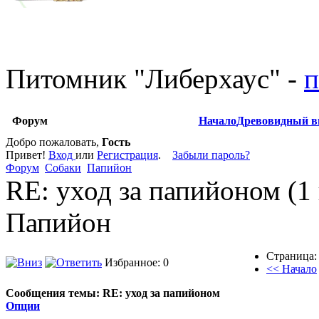
Питомник
"
Либерхаус
"
-
п
Форум
Начало
Древовидный в
Добро пожаловать,
Гость
Привет!
Вход
или
Регистрация
.
Забыли пароль?
Форум
Собаки
Папийон
RE: уход за папийоном (1
Папийон
Страница:
Избранное: 0
<< Начало
Сообщения темы:
RE: уход за папийоном
Опции