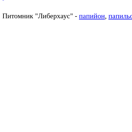
Питомник
"
Либерхаус
"
-
папийон
,
папиль