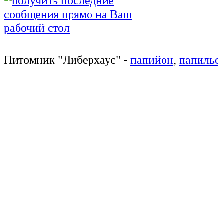
Питомник
"
Либерхаус
"
-
папийон
,
папиль