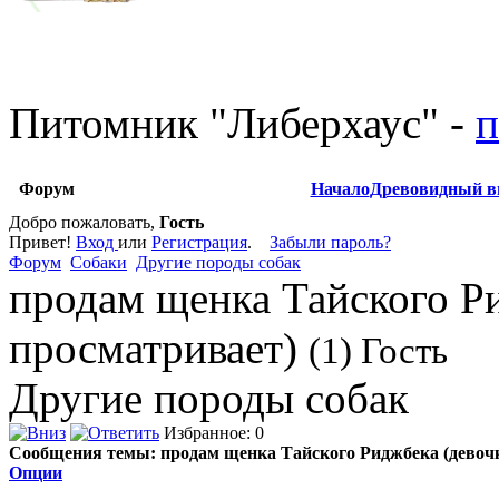
Питомник
"
Либерхаус
"
-
п
Форум
Начало
Древовидный в
Добро пожаловать,
Гость
Привет!
Вход
или
Регистрация
.
Забыли пароль?
Форум
Собаки
Другие породы собак
продам щенка Тайского Ри
просматривает)
(1) Гость
Другие породы собак
Избранное: 0
Сообщения темы:
продам щенка Тайского Риджбека (девоч
Опции