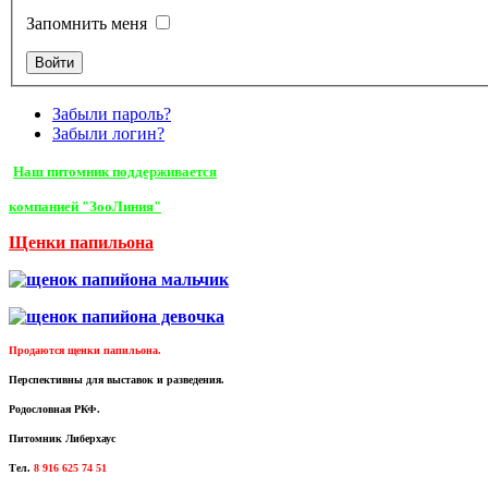
Запомнить меня
Забыли пароль?
Забыли логин?
Наш питомник поддерживается
компанией "ЗооЛиния"
Щенки папильона
Продаются щенки папильона.
Перспективны для выставок и разведения.
Родословная РКФ.
Питомник Либерхаус
Тел.
8 916 625 74 51