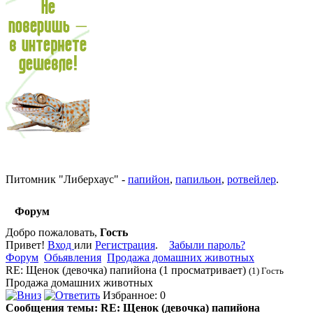
Питомник
"
Либерхаус
"
-
папийон
,
папильон
,
ротвейлер
.
Форум
Добро пожаловать,
Гость
Привет!
Вход
или
Регистрация
.
Забыли пароль?
Форум
Обьявления
Продажа домашних животных
RE: Щенок (девочка) папийона (1 просматривает)
(1) Гость
Продажа домашних животных
Избранное: 0
Сообщения темы:
RE: Щенок (девочка) папийона