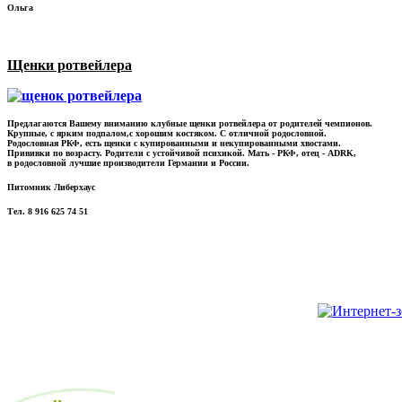
Ольга
Щенки ротвейлера
Предлагаются Вашему вниманию клубные щенки ротвейлера от родителей чемпионов.
Крупные, с ярким подпалом,с хорошим костяком. С отличной родословной.
Родословная РКФ, есть щенки с купированными и некупированными хвостами.
Прививки по возрасту. Родители с устойчивой психикой. Мать - РКФ, отец - ADRK,
в родословной лучшие производители Германии и России.
Питомник Либерхаус
Тел. 8 916 625 74 51