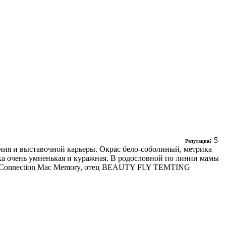
:
5
Репутация
ния и выставочной карьеры. Окрас бело-соболиный, метрика
ка очень умненькая и куражная. В родословной по линии мамы
и Connection Mac Memory, отец BEAUTY FLY TEMTING