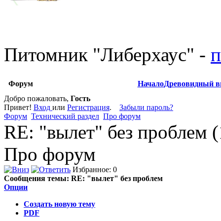
Питомник
"
Либерхаус
"
-
п
Форум
Начало
Древовидный в
Добро пожаловать,
Гость
Привет!
Вход
или
Регистрация
.
Забыли пароль?
Форум
Технический раздел
Про форум
RE: "вылет" без проблем 
Про форум
Избранное: 0
Сообщения темы:
RE: "вылет" без проблем
Опции
Создать новую тему
PDF