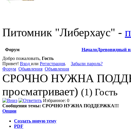
Питомник
"
Либерхаус
"
-
п
Форум
Начало
Древовидный в
Добро пожаловать,
Гость
Привет!
Вход
или
Регистрация
.
Забыли пароль?
Форум
Обьявления
Объявления
СРОЧНО НУЖНА ПОДДЕР
просматривает)
(1) Гость
Избранное: 0
Сообщения темы:
СРОЧНО НУЖНА ПОДДЕРЖКА!!!
Опции
Создать новую тему
PDF