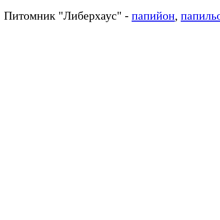
Питомник
"
Либерхаус
"
-
папийон
,
папиль