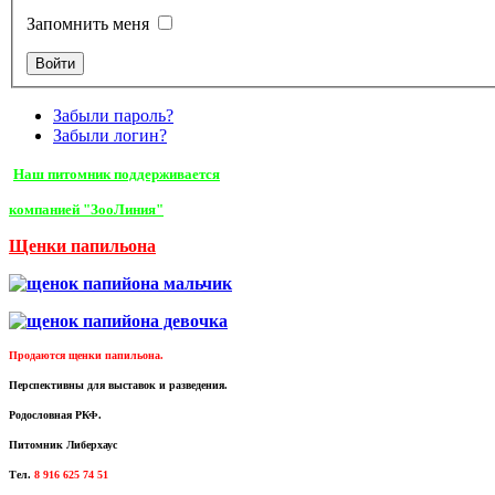
Запомнить меня
Забыли пароль?
Забыли логин?
Наш питомник поддерживается
компанией "ЗооЛиния"
Щенки папильона
Продаются щенки папильона.
Перспективны для выставок и разведения.
Родословная РКФ.
Питомник Либерхаус
Тел.
8 916 625 74 51