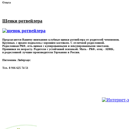
Ольга
Щенки ротвейлера
Предлагаются Вашему вниманию клубные щенки ротвейлера от родителей чемпионов.
Крупные, с ярким подпалом,с хорошим костяком. С отличной родословной.
Родословная РКФ, есть щенки с купированными и некупированными хвостами.
Прививки по возрасту. Родители с устойчивой психикой. Мать - РКФ, отец - ADRK,
в родословной лучшие производители Германии и России.
Питомник Либерхаус
Тел. 8 916 625 74 51