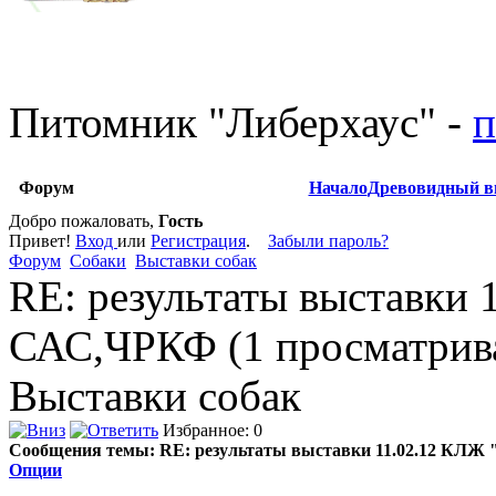
Питомник
"
Либерхаус
"
-
п
Форум
Начало
Древовидный в
Добро пожаловать,
Гость
Привет!
Вход
или
Регистрация
.
Забыли пароль?
Форум
Собаки
Выставки собак
RE: результаты выставки 
САС,ЧРКФ (1 просматрив
Выставки собак
Избранное: 0
Сообщения темы:
RE: результаты выставки 11.02.12 КЛЖ
Опции