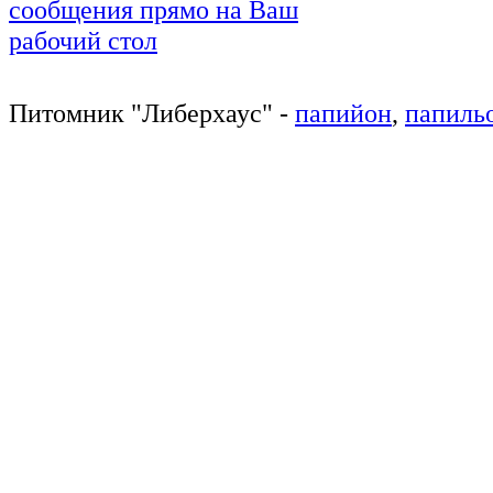
Питомник
"
Либерхаус
"
-
папийон
,
папиль