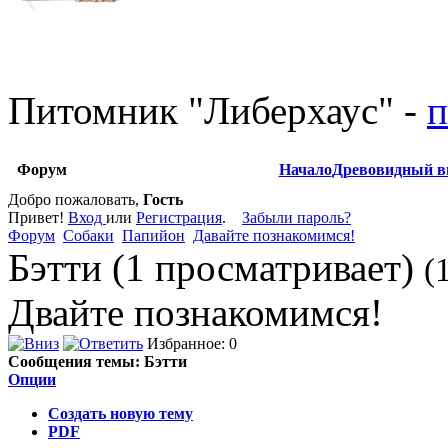
Питомник
"
Либерхаус
"
-
п
Форум
Начало
Древовидный в
Добро пожаловать,
Гость
Привет!
Вход
или
Регистрация
.
Забыли пароль?
Форум
Собаки
Папийон
Дaвайте познакомимся!
Бэтти (1 просматривает)
(
Двайте познакомимся!
Избранное: 0
Сообщения темы:
Бэтти
Опции
Создать новую тему
PDF