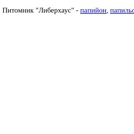
Питомник
"
Либерхаус
"
-
папийон
,
папиль