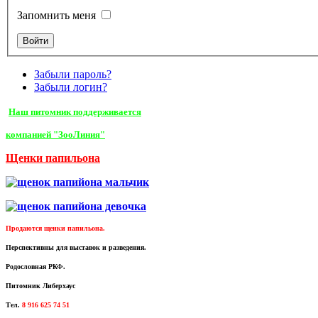
Запомнить меня
Забыли пароль?
Забыли логин?
Наш питомник поддерживается
компанией "ЗооЛиния"
Щенки папильона
Продаются щенки папильона.
Перспективны для выставок и разведения.
Родословная РКФ.
Питомник Либерхаус
Тел.
8 916 625 74 51