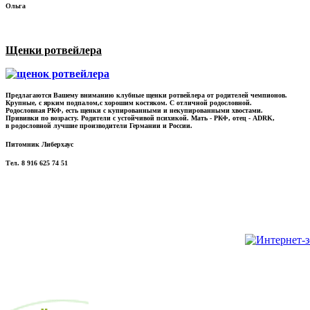
Ольга
Щенки ротвейлера
Предлагаются Вашему вниманию клубные щенки ротвейлера от родителей чемпионов.
Крупные, с ярким подпалом,с хорошим костяком. С отличной родословной.
Родословная РКФ, есть щенки с купированными и некупированными хвостами.
Прививки по возрасту. Родители с устойчивой психикой. Мать - РКФ, отец - ADRK,
в родословной лучшие производители Германии и России.
Питомник Либерхаус
Тел. 8 916 625 74 51