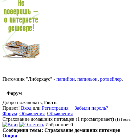
Питомник
"
Либерхаус
"
-
папийон
,
папильон
,
ротвейлер
.
Форум
Добро пожаловать,
Гость
Привет!
Вход
или
Регистрация
.
Забыли пароль?
Форум
Обьявления
Объявления
Страхование домашних питомцев (1 просматривает)
(1) Гость
Избранное: 0
Сообщения темы:
Страхование домашних питомцев
Опции