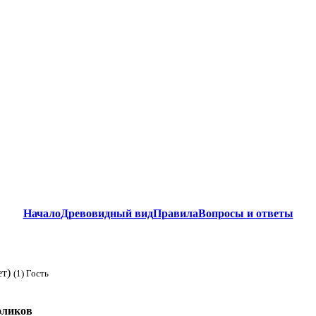
Начало
Древовидный вид
Правила
Вопросы и ответы
ет)
(1) Гость
оликов