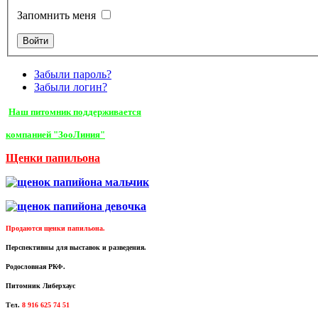
Запомнить меня
Забыли пароль?
Забыли логин?
Наш питомник поддерживается
компанией "ЗооЛиния"
Щенки папильона
Продаются щенки папильона.
Перспективны для выставок и разведения.
Родословная РКФ.
Питомник Либерхаус
Тел.
8 916 625 74 51