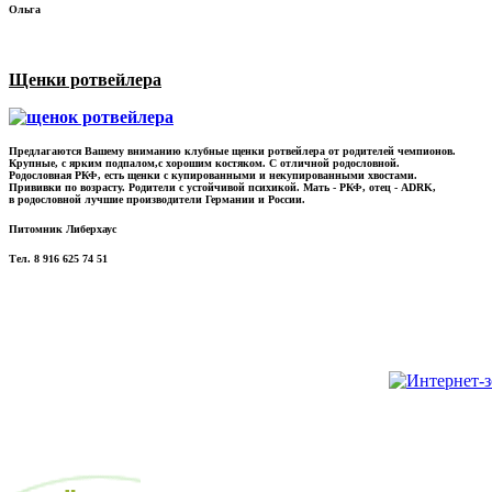
Ольга
Щенки ротвейлера
Предлагаются Вашему вниманию клубные щенки ротвейлера от родителей чемпионов.
Крупные, с ярким подпалом,с хорошим костяком. С отличной родословной.
Родословная РКФ, есть щенки с купированными и некупированными хвостами.
Прививки по возрасту. Родители с устойчивой психикой. Мать - РКФ, отец - ADRK,
в родословной лучшие производители Германии и России.
Питомник Либерхаус
Тел. 8 916 625 74 51