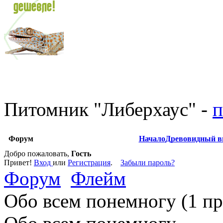
Питомник
"
Либерхаус
"
-
п
Форум
Начало
Древовидный в
Добро пожаловать,
Гость
Привет!
Вход
или
Регистрация
.
Забыли пароль?
Форум
Флейм
Обо всем понемногу (1 п