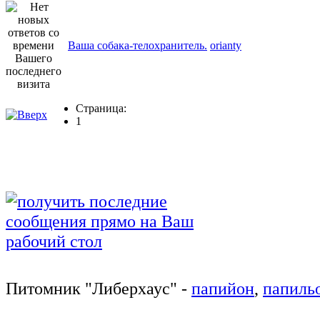
Ваша собака-телохранитель.
orianty
Страница:
1
Питомник
"
Либерхаус
"
-
папийон
,
папиль