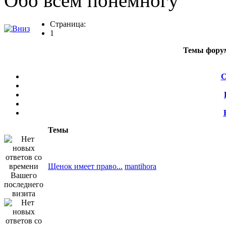
Обо всем понемногу
Страница:
1
Темы фору
С
Темы
Щенок имеет право...
mantihora