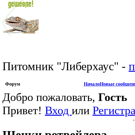
Питомник
"
Либерхаус
"
-
п
Форум
Начало
Новые сообщен
Добро пожаловать,
Гость
Привет!
Вход
или
Регистр
Щенки ротвейлера