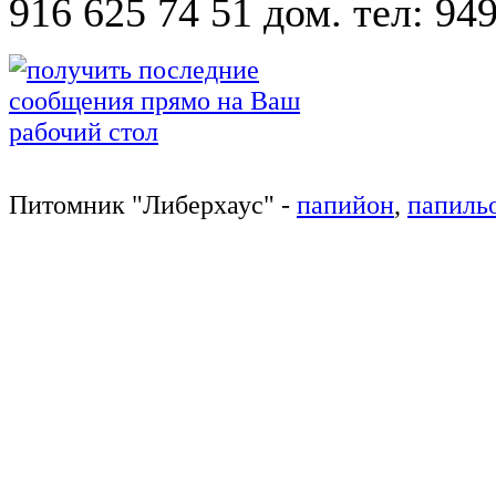
916 625 74 51 дом. тел: 94
Питомник
"
Либерхаус
"
-
папийон
,
папиль