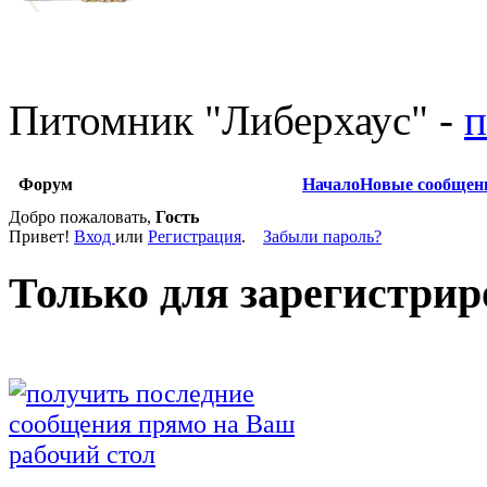
Питомник
"
Либерхаус
"
-
п
Форум
Начало
Новые сообщен
Добро пожаловать,
Гость
Привет!
Вход
или
Регистрация
.
Забыли пароль?
Только для зарегистрир