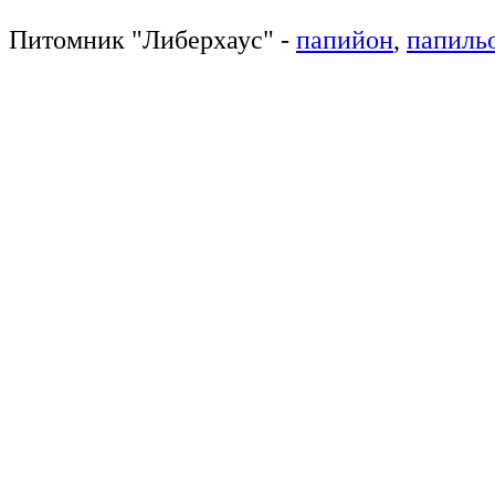
Питомник
"
Либерхаус
"
-
папийон
,
папиль